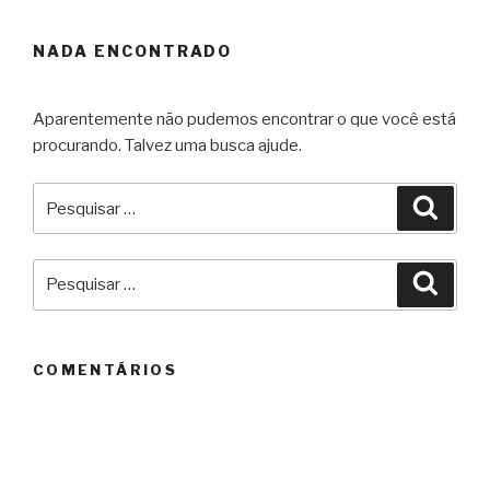
NADA ENCONTRADO
Aparentemente não pudemos encontrar o que você está
procurando. Talvez uma busca ajude.
Pesquisar
Pesqu
por:
Pesquisar
Pesqu
por:
COMENTÁRIOS
ARQUIVOS