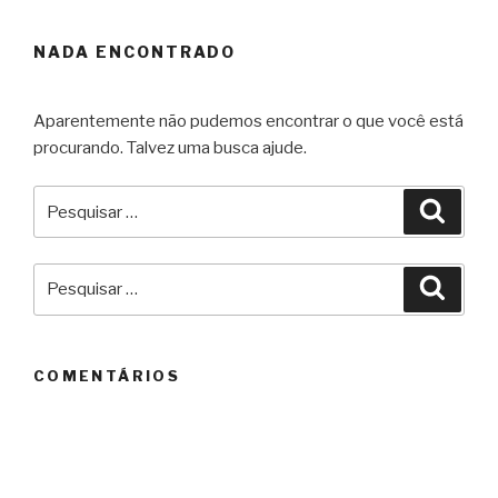
NADA ENCONTRADO
Aparentemente não pudemos encontrar o que você está
procurando. Talvez uma busca ajude.
Pesquisar
Pesqu
por:
Pesquisar
Pesqu
por:
COMENTÁRIOS
ARQUIVOS