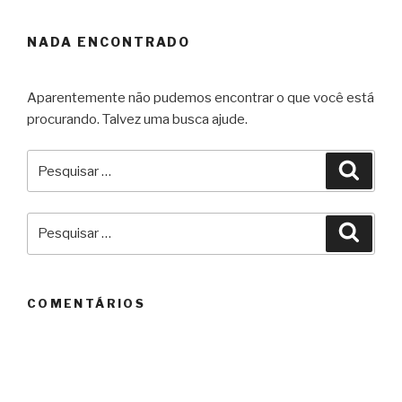
NADA ENCONTRADO
Aparentemente não pudemos encontrar o que você está
procurando. Talvez uma busca ajude.
Pesquisar
Pesqu
por:
Pesquisar
Pesqu
por:
COMENTÁRIOS
ARQUIVOS