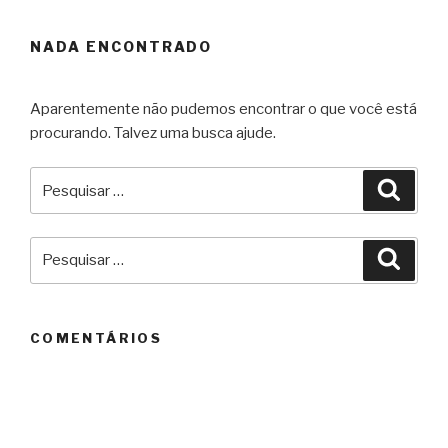
NADA ENCONTRADO
Aparentemente não pudemos encontrar o que você está
procurando. Talvez uma busca ajude.
Pesquisar
Pesqu
por:
Pesquisar
Pesqu
por:
COMENTÁRIOS
ARQUIVOS