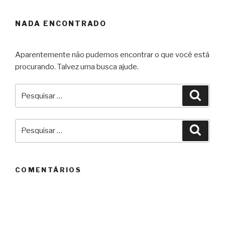
NADA ENCONTRADO
Aparentemente não pudemos encontrar o que você está
procurando. Talvez uma busca ajude.
Pesquisar
Pesqu
por:
Pesquisar
Pesqu
por:
COMENTÁRIOS
ARQUIVOS