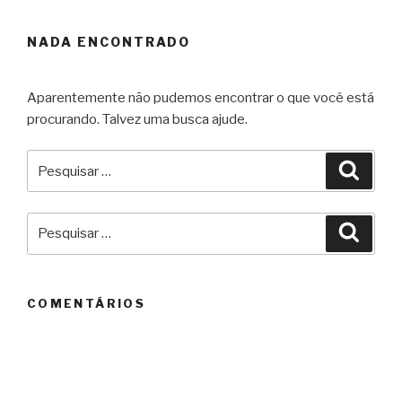
NADA ENCONTRADO
Aparentemente não pudemos encontrar o que você está
procurando. Talvez uma busca ajude.
Pesquisar
Pesqu
por:
Pesquisar
Pesqu
por:
COMENTÁRIOS
ARQUIVOS