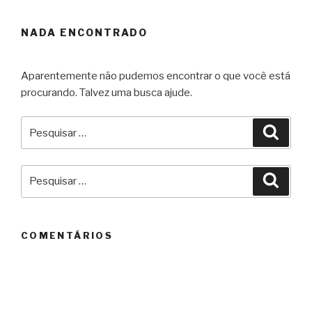
NADA ENCONTRADO
Aparentemente não pudemos encontrar o que você está
procurando. Talvez uma busca ajude.
Pesquisar
Pesqu
por:
Pesquisar
Pesqu
por:
COMENTÁRIOS
ARQUIVOS