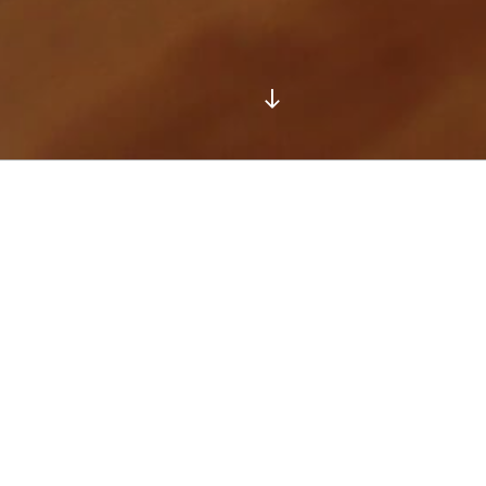
Ir
para
o
conteúdo
Pesquisar
OS