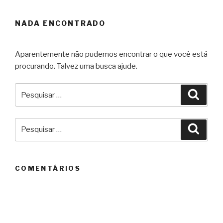
NADA ENCONTRADO
Aparentemente não pudemos encontrar o que você está
procurando. Talvez uma busca ajude.
Pesquisar
Pesqu
por:
Pesquisar
Pesqu
por:
COMENTÁRIOS
ARQUIVOS