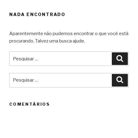
NADA ENCONTRADO
Aparentemente não pudemos encontrar o que você está
procurando. Talvez uma busca ajude.
Pesquisar
Pesqu
por:
Pesquisar
Pesqu
por:
COMENTÁRIOS
ARQUIVOS