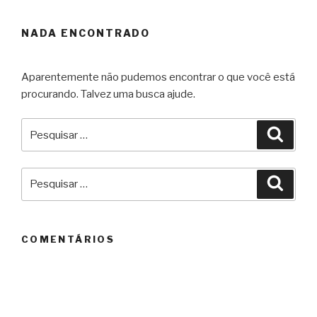
NADA ENCONTRADO
Aparentemente não pudemos encontrar o que você está
procurando. Talvez uma busca ajude.
Pesquisar
Pesqu
por:
Pesquisar
Pesqu
por:
COMENTÁRIOS
ARQUIVOS