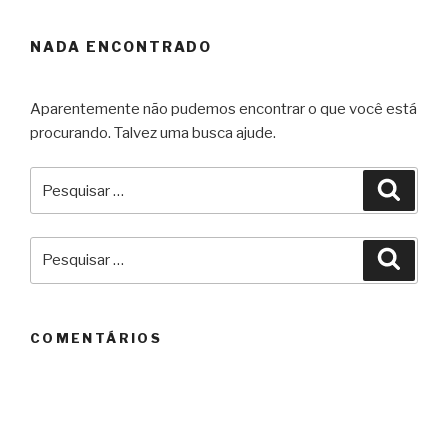
NADA ENCONTRADO
Aparentemente não pudemos encontrar o que você está
procurando. Talvez uma busca ajude.
Pesquisar
Pesqu
por:
Pesquisar
Pesqu
por:
COMENTÁRIOS
ARQUIVOS