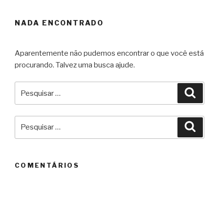
NADA ENCONTRADO
Aparentemente não pudemos encontrar o que você está
procurando. Talvez uma busca ajude.
Pesquisar
Pesqu
por:
Pesquisar
Pesqu
por:
COMENTÁRIOS
ARQUIVOS