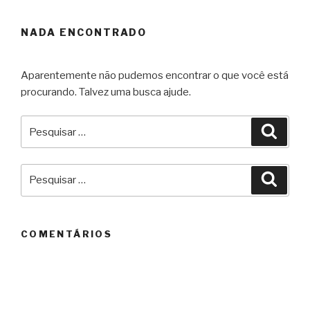
NADA ENCONTRADO
Aparentemente não pudemos encontrar o que você está
procurando. Talvez uma busca ajude.
Pesquisar
Pesqu
por:
Pesquisar
Pesqu
por:
COMENTÁRIOS
ARQUIVOS