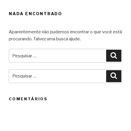
NADA ENCONTRADO
Aparentemente não pudemos encontrar o que você está
procurando. Talvez uma busca ajude.
Pesquisar
Pesqu
por:
Pesquisar
Pesqu
por:
COMENTÁRIOS
ARQUIVOS