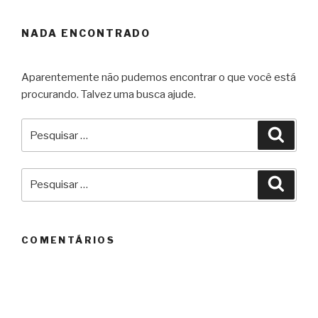
NADA ENCONTRADO
Aparentemente não pudemos encontrar o que você está
procurando. Talvez uma busca ajude.
Pesquisar
Pesqu
por:
Pesquisar
Pesqu
por:
COMENTÁRIOS
ARQUIVOS