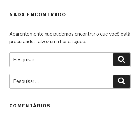
NADA ENCONTRADO
Aparentemente não pudemos encontrar o que você está
procurando. Talvez uma busca ajude.
Pesquisar
Pesqu
por:
Pesquisar
Pesqu
por:
COMENTÁRIOS
ARQUIVOS