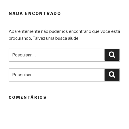
NADA ENCONTRADO
Aparentemente não pudemos encontrar o que você está
procurando. Talvez uma busca ajude.
Pesquisar
Pesqu
por:
Pesquisar
Pesqu
por:
COMENTÁRIOS
ARQUIVOS