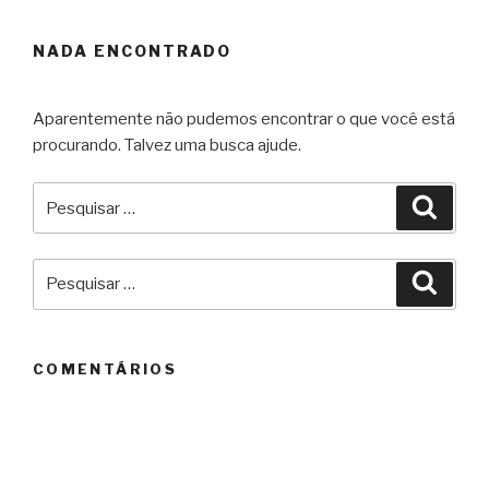
NADA ENCONTRADO
Aparentemente não pudemos encontrar o que você está
procurando. Talvez uma busca ajude.
Pesquisar
Pesqu
por:
Pesquisar
Pesqu
por:
COMENTÁRIOS
ARQUIVOS