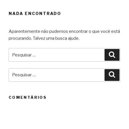
NADA ENCONTRADO
Aparentemente não pudemos encontrar o que você está
procurando. Talvez uma busca ajude.
Pesquisar
Pesqu
por:
Pesquisar
Pesqu
por:
COMENTÁRIOS
ARQUIVOS