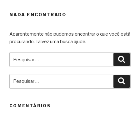
NADA ENCONTRADO
Aparentemente não pudemos encontrar o que você está
procurando. Talvez uma busca ajude.
Pesquisar
Pesqu
por:
Pesquisar
Pesqu
por:
COMENTÁRIOS
ARQUIVOS