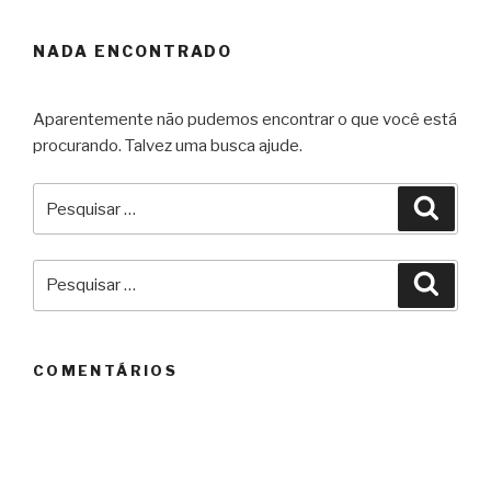
NADA ENCONTRADO
Aparentemente não pudemos encontrar o que você está
procurando. Talvez uma busca ajude.
Pesquisar
Pesqu
por:
Pesquisar
Pesqu
por:
COMENTÁRIOS
ARQUIVOS