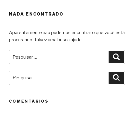
NADA ENCONTRADO
Aparentemente não pudemos encontrar o que você está
procurando. Talvez uma busca ajude.
Pesquisar
Pesqu
por:
Pesquisar
Pesqu
por:
COMENTÁRIOS
ARQUIVOS