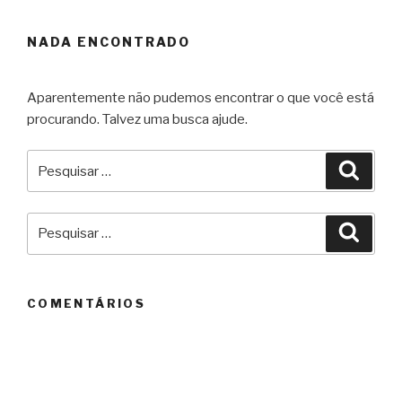
NADA ENCONTRADO
Aparentemente não pudemos encontrar o que você está
procurando. Talvez uma busca ajude.
Pesquisar
Pesqu
por:
Pesquisar
Pesqu
por:
COMENTÁRIOS
ARQUIVOS