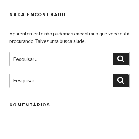
NADA ENCONTRADO
Aparentemente não pudemos encontrar o que você está
procurando. Talvez uma busca ajude.
Pesquisar
Pesqu
por:
Pesquisar
Pesqu
por:
COMENTÁRIOS
ARQUIVOS