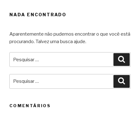
NADA ENCONTRADO
Aparentemente não pudemos encontrar o que você está
procurando. Talvez uma busca ajude.
Pesquisar
Pesqu
por:
Pesquisar
Pesqu
por:
COMENTÁRIOS
ARQUIVOS