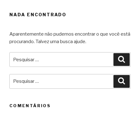
NADA ENCONTRADO
Aparentemente não pudemos encontrar o que você está
procurando. Talvez uma busca ajude.
Pesquisar
Pesqu
por:
Pesquisar
Pesqu
por:
COMENTÁRIOS
ARQUIVOS