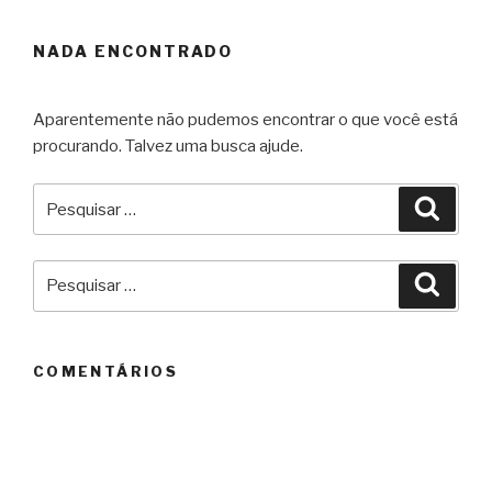
NADA ENCONTRADO
Aparentemente não pudemos encontrar o que você está
procurando. Talvez uma busca ajude.
Pesquisar
Pesqu
por:
Pesquisar
Pesqu
por:
COMENTÁRIOS
ARQUIVOS