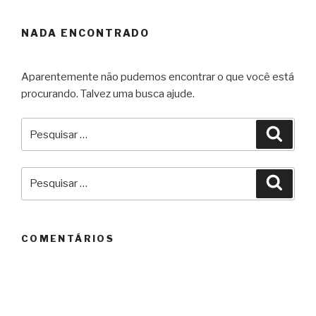
NADA ENCONTRADO
Aparentemente não pudemos encontrar o que você está
procurando. Talvez uma busca ajude.
Pesquisar
Pesqu
por:
Pesquisar
Pesqu
por:
COMENTÁRIOS
ARQUIVOS