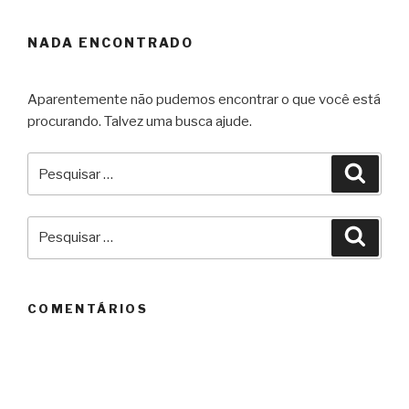
NADA ENCONTRADO
Aparentemente não pudemos encontrar o que você está
procurando. Talvez uma busca ajude.
Pesquisar
Pesqu
por:
Pesquisar
Pesqu
por:
COMENTÁRIOS
ARQUIVOS