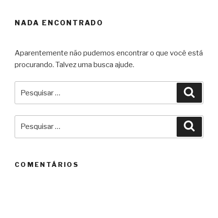
NADA ENCONTRADO
Aparentemente não pudemos encontrar o que você está
procurando. Talvez uma busca ajude.
Pesquisar
Pesqu
por:
Pesquisar
Pesqu
por:
COMENTÁRIOS
ARQUIVOS