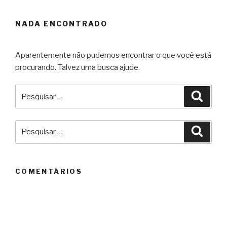
NADA ENCONTRADO
Aparentemente não pudemos encontrar o que você está
procurando. Talvez uma busca ajude.
Pesquisar
Pesqu
por:
Pesquisar
Pesqu
por:
COMENTÁRIOS
ARQUIVOS